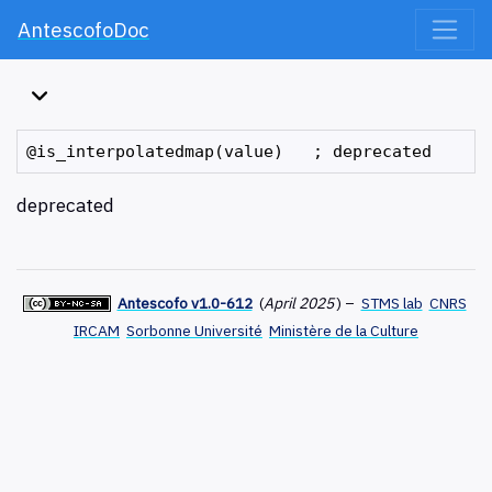
AntescofoDoc
deprecated
Antescofo v1.0-612
(
April 2025
)
–
STMS lab
CNRS
IRCAM
Sorbonne Université
Ministère de la Culture